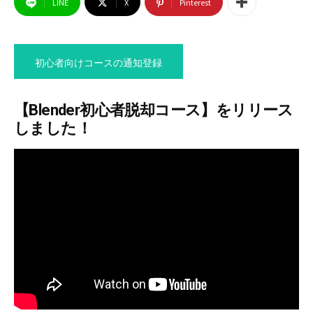
LINE
X
Pinterest
初心者向けコースの通知登録
これで一気にレベルアップ！
【Blender初心者脱却コース】をリリース
Blender初心者脱却コース
しました！
ついに！！もしも編集部がBlenderのコースをリリー
スしました！
Blender初心者を一気に脱却するための知識・テクニ
ックを詰め込んだコースになっています！
動画の真似だけではなく、自分自身でやっていただ
くことに重点を置いており、自分の技術として身に
つくように設計しました！