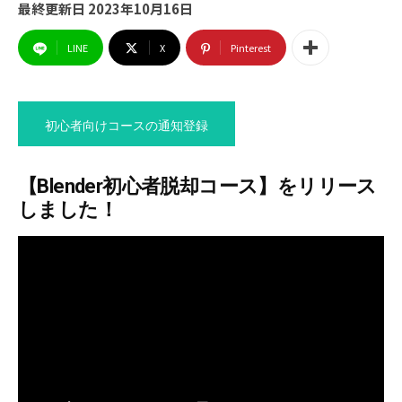
最終更新日
2023年10月16日
LINE
X
Pinterest
初心者向けコースの通知登録
【Blender初心者脱却コース】をリリース
これで一気にレベルアップ！
しました！
Blender初心者脱却コース
ついに！！もしも編集部がBlenderのコースをリリー
スしました！
Blender初心者を一気に脱却するための知識・テクニ
ックを詰め込んだコースになっています！