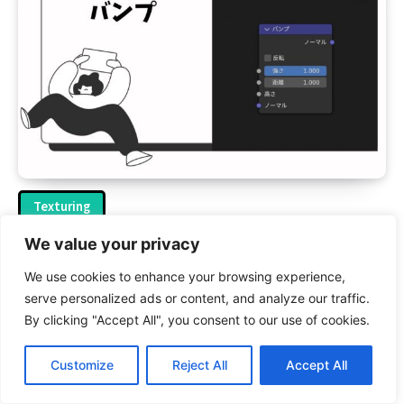
Texturing
バンプマップで凸凹の質感を表現！初心者向けに
We value your privacy
解説
We use cookies to enhance your browsing experience,
serve personalized ads or content, and analyze our traffic.
By clicking "Accept All", you consent to our use of cookies.
Customize
Reject All
Accept All